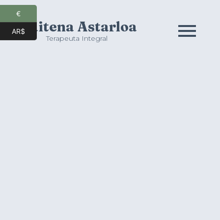
€
Maitena Astarloa
AR$
Terapeuta Integral