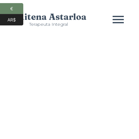
€
Maitena Astarloa
AR$
Terapeuta Integral